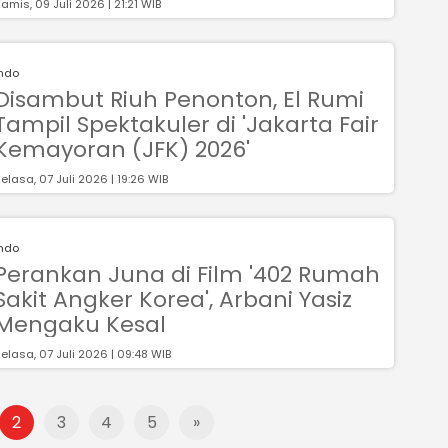
amis, 09 Juli 2026 | 21:21 WIB
Indo
Disambut Riuh Penonton, El Rumi
Tampil Spektakuler di 'Jakarta Fair
Kemayoran (JFK) 2026'
elasa, 07 Juli 2026 | 19:26 WIB
Indo
Perankan Juna di Film '402 Rumah
Sakit Angker Korea', Arbani Yasiz
Mengaku Kesal
elasa, 07 Juli 2026 | 09:48 WIB
2
3
4
5
»