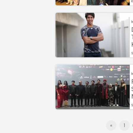
K
S
S
«
1