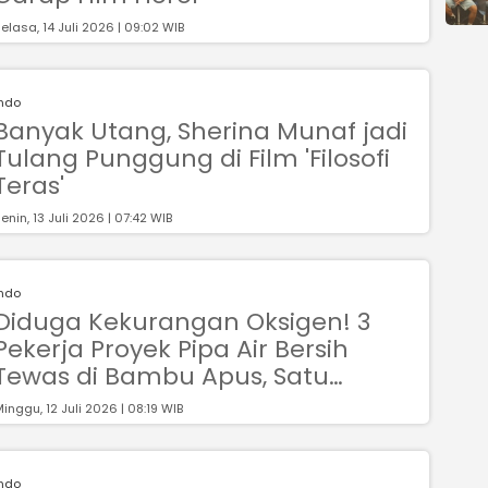
elasa, 14 Juli 2026 | 09:02 WIB
Indo
Banyak Utang, Sherina Munaf jadi
Tulang Punggung di Film 'Filosofi
Teras'
enin, 13 Juli 2026 | 07:42 WIB
Indo
Diduga Kekurangan Oksigen! 3
Pekerja Proyek Pipa Air Bersih
Tewas di Bambu Apus, Satu
Korban WN China
inggu, 12 Juli 2026 | 08:19 WIB
Indo