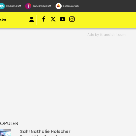
HIMEDIK.COM
IKLANDISINI.COM
SERBADA.COM
eks
POPULER
Sah! Nathalie Holscher