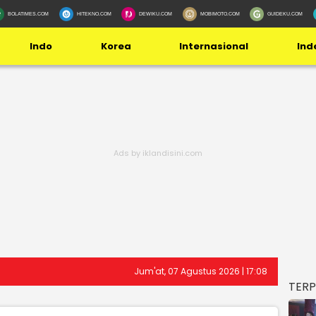
BOLATIMES.COM
HITEKNO.COM
DEWIKU.COM
MOBIMOTO.COM
GUIDEKU.COM
Indo
Korea
Internasional
Ind
Jum'at, 07 Agustus 2026 | 17:08
TER