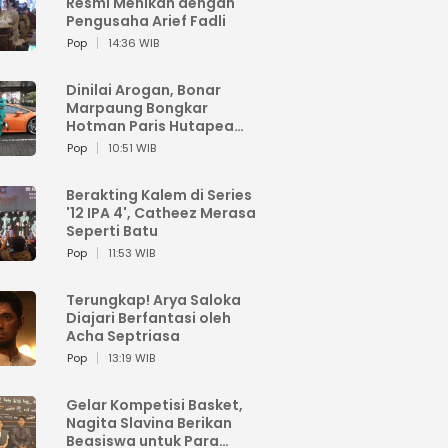
Resmi Menikah dengan
Pengusaha Arief Fadli
Pop
14:36 WIB
Dinilai Arogan, Bonar
Marpaung Bongkar
Hotman Paris Hutapea
sebagai 'Pengacara
Pop
10:51 WIB
Hitam'
Berakting Kalem di Series
'12 IPA 4', Catheez Merasa
Seperti Batu
Pop
11:53 WIB
Terungkap! Arya Saloka
Diajari Berfantasi oleh
Acha Septriasa
Pop
13:19 WIB
Gelar Kompetisi Basket,
Nagita Slavina Berikan
Beasiswa untuk Para