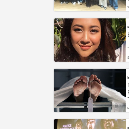
S
S
M