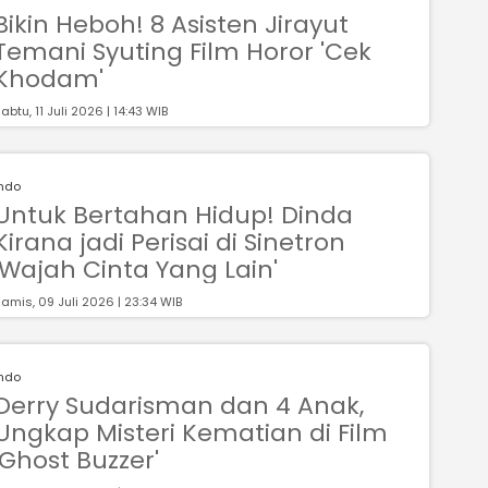
Bikin Heboh! 8 Asisten Jirayut
Temani Syuting Film Horor 'Cek
Khodam'
abtu, 11 Juli 2026 | 14:43 WIB
Indo
Untuk Bertahan Hidup! Dinda
Kirana jadi Perisai di Sinetron
'Wajah Cinta Yang Lain'
amis, 09 Juli 2026 | 23:34 WIB
Indo
Derry Sudarisman dan 4 Anak,
Ungkap Misteri Kematian di Film
'Ghost Buzzer'