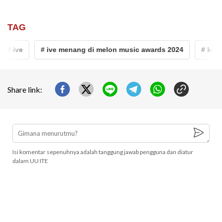
TAG
# ive
# ive menang di melon music awards 2024
# k-pop
Share link:
Isi komentar sepenuhnya adalah tanggung jawab pengguna dan diatur
dalam UU ITE