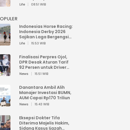
Janda
Life
08:51 WIB
POPULER
Indonesias Horse Racing:
Indonesia Derby 2026
Sajikan Laga Bergengsi
dengan Latar Belakang
Life
15:53 WIB
Keindahan Tepi Pantai
Finalisasi Perpres Ojol,
DPR Desak Aturan Tarif
92 Persen untuk Driver
Ditegakkan
News
15:51 WIB
Danantara Ambil Alih
Manajer Investasi BUMN,
AUM Capai Rp170 Triliun
News
15:43 WIB
Eksepsi Dokter Tifa
Diterima Majelis Hakim,
Sidang Kasus Ijazah