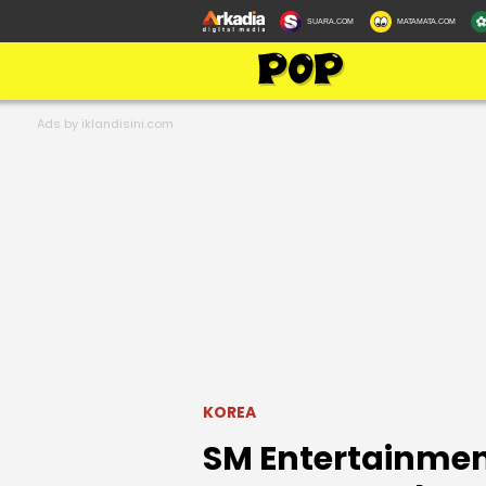
SUARA.COM
MATAMATA.COM
KOREA
SM Entertainmen