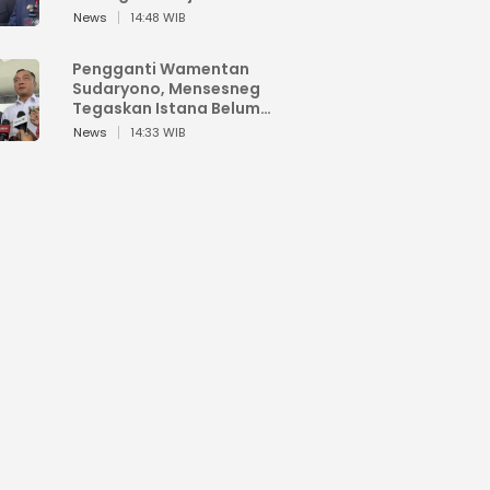
Jokowi Batal Demi Hukum
News
14:48 WIB
Pengganti Wamentan
Sudaryono, Mensesneg
Tegaskan Istana Belum
Bahas
News
14:33 WIB