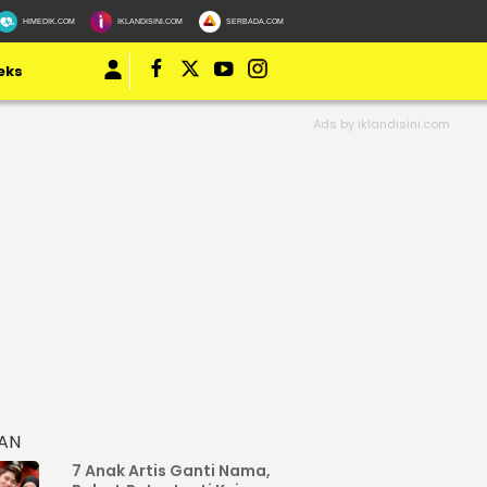
HIMEDIK.COM
IKLANDISINI.COM
SERBADA.COM
eks
HAN
7 Anak Artis Ganti Nama,