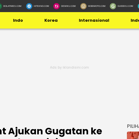
BOLATIMES.COM
HITEKNO.COM
DEWIKU.COM
MOBIMOTO.COM
GUIDEKU.COM
Indo
Korea
Internasional
Ind
PILI
t Ajukan Gugatan ke