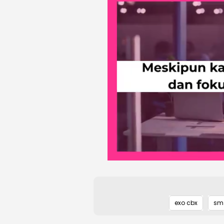
exo cbx
sm 