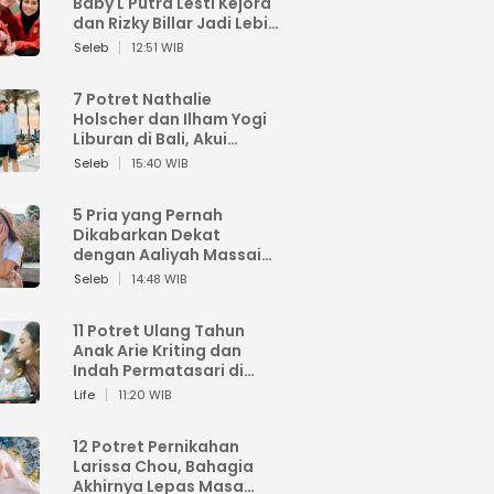
Baby L Putra Lesti Kejora
dan Rizky Billar Jadi Lebih
Bagus
Seleb
12:51 WIB
7 Potret Nathalie
Holscher dan Ilham Yogi
Liburan di Bali, Akui
Nyaman dan Kian Mesra
Seleb
15:40 WIB
5 Pria yang Pernah
Dikabarkan Dekat
dengan Aaliyah Massaid,
Terkini Thariq Halilintar
Seleb
14:48 WIB
11 Potret Ulang Tahun
Anak Arie Kriting dan
Indah Permatasari di
Rumah Baru
Life
11:20 WIB
12 Potret Pernikahan
Larissa Chou, Bahagia
Akhirnya Lepas Masa