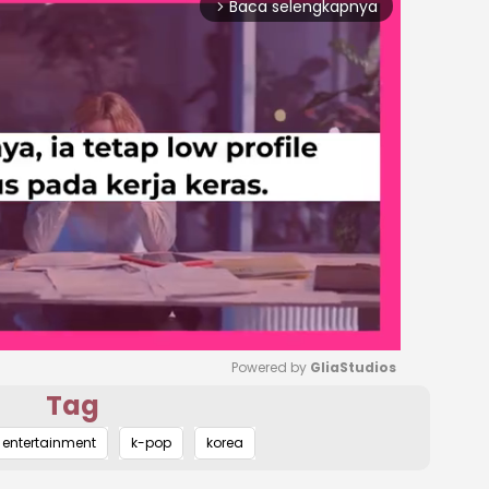
Baca selengkapnya
arrow_forward_ios
Powered by 
GliaStudios
Tag
Mute
entertainment
k-pop
korea