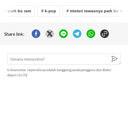
# park bo ram
# k-pop
# misteri tewasnya park bo ram
Share link:
Isi komentar sepenuhnya adalah tanggung jawab pengguna dan diatur
dalam UU ITE