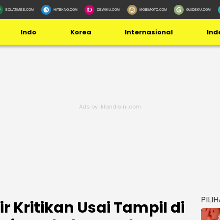
BOLATIMES.COM
HITEKNO.COM
DEWIKU.COM
MOBIMOTO.COM
GUIDEKU.COM
Indo
Korea
Internasional
Ind
PILI
r Kritikan Usai Tampil di