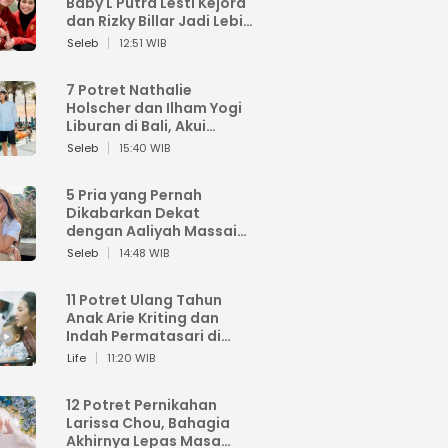
Baby L Putra Lesti Kejora
dan Rizky Billar Jadi Lebih
Bagus
Seleb
12:51 WIB
7 Potret Nathalie
Holscher dan Ilham Yogi
Liburan di Bali, Akui
Nyaman dan Kian Mesra
Seleb
15:40 WIB
5 Pria yang Pernah
Dikabarkan Dekat
dengan Aaliyah Massaid,
Terkini Thariq Halilintar
Seleb
14:48 WIB
11 Potret Ulang Tahun
Anak Arie Kriting dan
Indah Permatasari di
Rumah Baru
Life
11:20 WIB
12 Potret Pernikahan
Larissa Chou, Bahagia
Akhirnya Lepas Masa