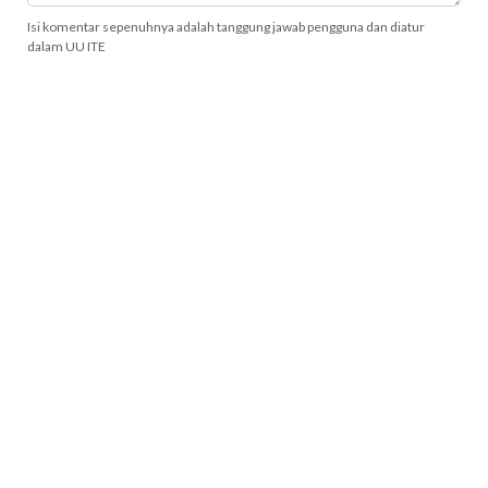
Isi komentar sepenuhnya adalah tanggung jawab pengguna dan diatur
dalam UU ITE