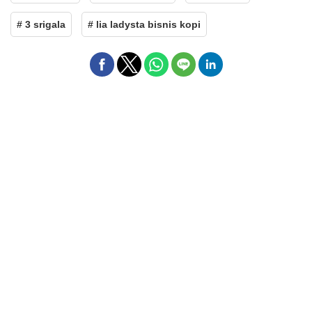
# 3 srigala
# lia ladysta bisnis kopi