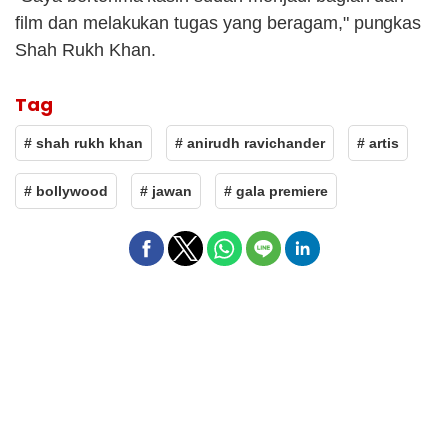
film dan melakukan tugas yang beragam," pungkas
Shah Rukh Khan.
Tag
# shah rukh khan
# anirudh ravichander
# artis
# bollywood
# jawan
# gala premiere