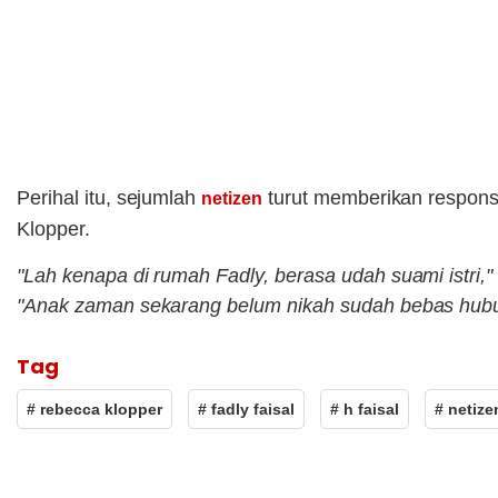
Perihal itu, sejumlah
turut memberikan respons
netizen
Klopper.
"Lah kenapa di rumah Fadly, berasa udah suami istri,"
"Anak zaman sekarang belum nikah sudah bebas hub
Tag
# rebecca klopper
# fadly faisal
# h faisal
# netize