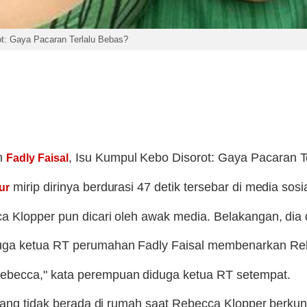
t: Gaya Pacaran Terlalu Bebas?
h
, Isu Kumpul Kebo Disorot: Gaya Pacaran T
Fadly Faisal
mirip dirinya berdurasi 47 detik tersebar di media sosia
ur
 Klopper pun dicari oleh awak media. Belakangan, dia d
duga ketua RT perumahan Fadly Faisal membenarkan Re
becca," kata perempuan diduga ketua RT setempat.
dang tidak berada di rumah saat Rebecca Klopper berkun