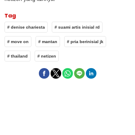
Tag
# denise chariesta
# suami artis inisial rd
# move on
# mantan
# pria berinisial jk
# thailand
# netizen